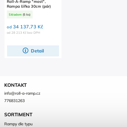
Roll-A-Ramp "most",
Rampa šířka 30cm (pár)
Skladem
(5 ks)
34 137,73 Kč
od
od 28 213 Kč bez DPH
Detail
KONTAKT
info
@
roll-a-ramp.cz
776831263
SORTIMENT
Rampy dle typu