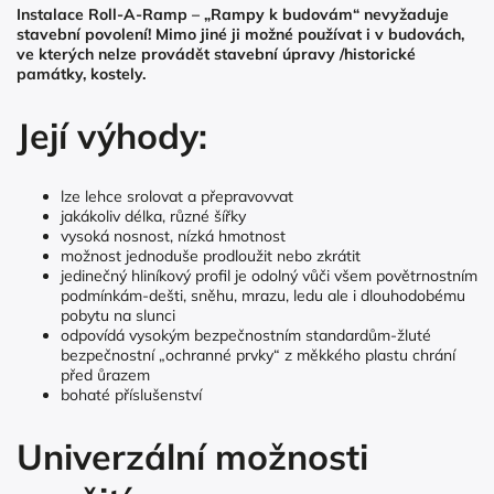
Instalace Roll-A-Ramp – „Rampy k budovám“ nevyžaduje
stavební povolení! Mimo jiné ji možné používat i v budovách,
ve kterých nelze provádět stavební úpravy /historické
památky, kostely.
Její výhody:
lze lehce srolovat a přepravovvat
jakákoliv délka, různé šířky
vysoká nosnost, nízká hmotnost
možnost jednoduše prodloužit nebo zkrátit
jedinečný hliníkový profil je odolný vůči všem povětrnostním
podmínkám-dešti, sněhu, mrazu, ledu ale i dlouhodobému
pobytu na slunci
odpovídá vysokým bezpečnostním standardům-žluté
bezpečnostní „ochranné prvky“ z měkkého plastu chrání
před ůrazem
bohaté příslušenství
Univerzální možnosti