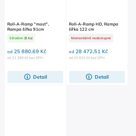
Roll-A-Ramp "most",
Roll-A-Ramp HD, Rampa
Rampa šířka 91cm
šířka 122 cm
Skladem
(5 ks)
Momentálně nedostupné
25 880,69 Kč
28 472,51 Kč
od
od
od 21 389 Kč bez DPH
od 23 531 Kč bez DPH
Detail
Detail