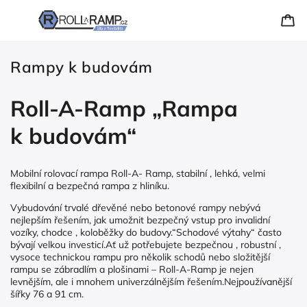
Rampy k budovám
Roll-A-Ramp „Rampa
k budovám“
Mobilní rolovací rampa Roll-A- Ramp, stabilní , lehká, velmi
flexibilní a bezpečná rampa z hliníku.
Vybudování trvalé dřevěné nebo betonové rampy nebývá
nejlepším řešením, jak umožnit bezpečný vstup pro invalidní
vozíky, chodce , koloběžky do budovy.“Schodové výtahy“ často
bývají velkou investicí.Ať už potřebujete bezpečnou , robustní ,
vysoce technickou rampu pro několik schodů nebo složitější
rampu se zábradlím a plošinami – Roll-A-Ramp je nejen
levnějším, ale i mnohem univerzálnějším řešením.Nejpoužívanější
šířky 76 a 91 cm.