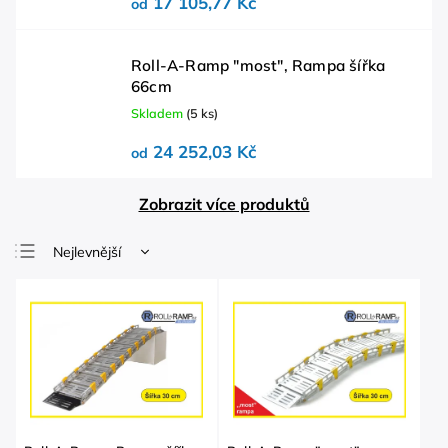
17 105,77 Kč
od
Roll-A-Ramp "most", Rampa šířka
66cm
Skladem
(5 ks)
24 252,03 Kč
od
Zobrazit více produktů
Nejlevnější
Nejdražší
Nejprodávanější
Abecedně