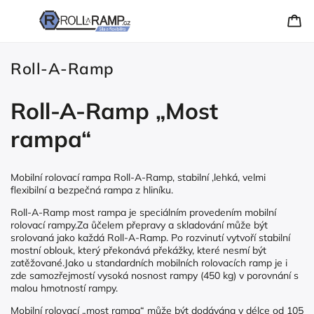
Roll-A-Ramp
Roll-A-Ramp „Most
rampa“
Mobilní rolovací rampa Roll-A-Ramp, stabilní ,lehká, velmi
flexibilní a bezpečná rampa z hliníku.
Roll-A-Ramp most rampa je speciálním provedením mobilní
rolovací rampy.Za ůčelem přepravy a skladování může být
srolovaná jako každá Roll-A-Ramp. Po rozvinutí vytvoří stabilní
mostní oblouk, který překonává překážky, které nesmí být
zatěžované.Jako u standardních mobilních rolovacích ramp je i
zde samozřejmostí vysoká nosnost rampy (450 kg) v porovnání s
malou hmotností rampy.
Mobilní rolovací „most rampa“ může být dodávána v délce od 105