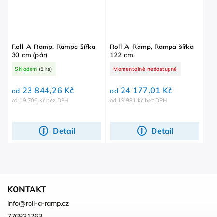
Roll-A-Ramp, Rampa šířka
Roll-A-Ramp, Rampa šířka
30 cm (pár)
122 cm
Skladem
(5 ks)
Momentálně nedostupné
23 844,26 Kč
24 177,01 Kč
od
od
od 19 706 Kč bez DPH
od 19 981 Kč bez DPH
Detail
Detail
KONTAKT
info
@
roll-a-ramp.cz
776831263