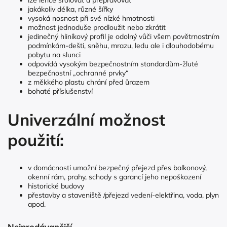
lze lehce srolovat a přepravovat
jakákoliv délka, různé šířky
vysoká nosnost při své nízké hmotnosti
možnost jednoduše prodloužit nebo zkrátit
jedinečný hliníkový profil je odolný vůči všem povětrnostním
podmínkám-dešti, sněhu, mrazu, ledu ale i dlouhodobému
pobytu na slunci
odpovídá vysokým bezpečnostním standardům-žluté
bezpečnostní „ochranné prvky“
z měkkého plastu chrání před ůrazem
bohaté příslušenství
Univerzální možnost
použití:
v domácnosti umožní bezpečný přejezd přes balkonový,
okenní rám, prahy, schody s garancí jeho nepoškození
historické budovy
přestavby a staveniště /přejezd vedení-elektřina, voda, plyn
apod.
Nejprodávanější