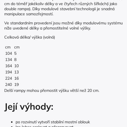
cm do téměř jakékoliv délky a ve čtyřech různých šířkách(i jako
double rampa). Díky modulové stavební technologii je snadná
manipulace samozřejmostí.
Ve standardním provedení jsou možné díky modulovému systému
níže uvedené délky a přemostitelné volné výšky.
Celková délka/ výška (volná)
cm
cm
104
5
134
8
164
10
194
13
224
16
240
19
Delší rampy mohou přemostit výšku větší než 20 cm.
Její výhody:
po rozvinutí vytvoří stabilní mostní oblouk