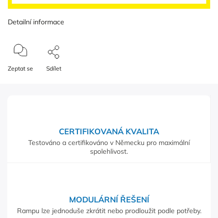
Detailní informace
Zeptat se
Sdílet
CERTIFIKOVANÁ KVALITA
Testováno a certifikováno v Německu pro maximální
spolehlivost.
MODULÁRNÍ ŘEŠENÍ
Rampu lze jednoduše zkrátit nebo prodloužit podle potřeby.