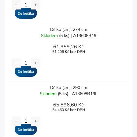
Do košíku
Délka (cm): 274 cm
Skladem
(5 ks)
| A13608B19
61 959,26 Kč
51 206 Kč bez DPH
Do košíku
Délka (cm): 290 cm
Skladem
(5 ks)
| A13608B19L
65 896,60 Kč
54 460 Kč bez DPH
Do košíku