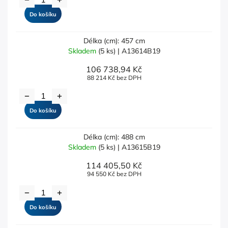
Do košíku
Délka (cm): 457 cm
Skladem
(5 ks)
| A13614B19
106 738,94 Kč
88 214 Kč bez DPH
Do košíku
Délka (cm): 488 cm
Skladem
(5 ks)
| A13615B19
114 405,50 Kč
94 550 Kč bez DPH
Do košíku