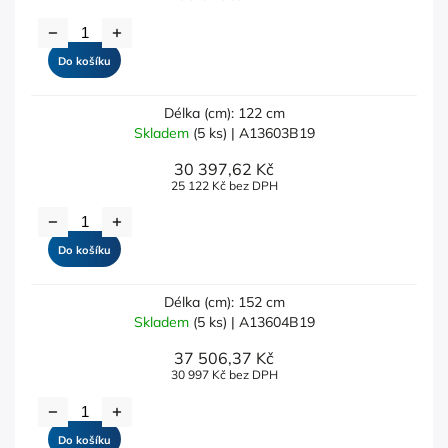
Do košíku
Délka (cm): 122 cm
Skladem
(5 ks)
| A13603B19
30 397,62 Kč
25 122 Kč bez DPH
Do košíku
Délka (cm): 152 cm
Skladem
(5 ks)
| A13604B19
37 506,37 Kč
30 997 Kč bez DPH
Do košíku