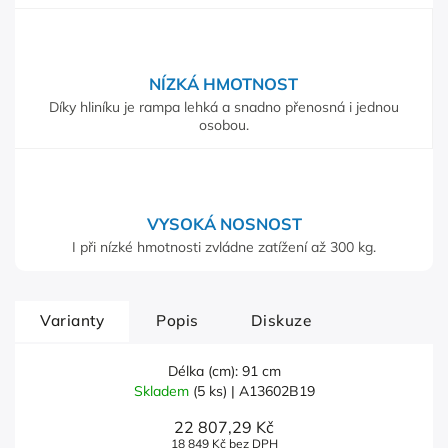
NÍZKÁ HMOTNOST
Díky hliníku je rampa lehká a snadno přenosná i jednou
osobou.
VYSOKÁ NOSNOST
I při nízké hmotnosti zvládne zatížení až 300 kg.
Varianty
Popis
Diskuze
Délka (cm): 91 cm
Skladem
(5 ks)
| A13602B19
22 807,29 Kč
18 849 Kč bez DPH