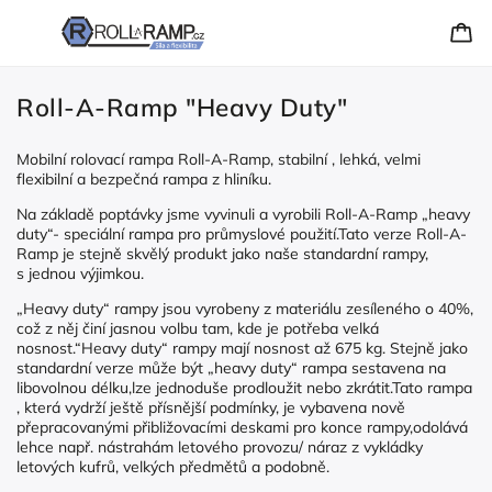
Roll-A-Ramp "Heavy Duty"
Mobilní rolovací rampa Roll-A-Ramp, stabilní , lehká, velmi
flexibilní a bezpečná rampa z hliníku.
Na základě poptávky jsme vyvinuli a vyrobili Roll-A-Ramp „heavy
duty“- speciální rampa pro průmyslové použití.Tato verze Roll-A-
Ramp je stejně skvělý produkt jako naše standardní rampy,
s jednou výjimkou.
„Heavy duty“ rampy jsou vyrobeny z materiálu zesíleného o 40%,
což z něj činí jasnou volbu tam, kde je potřeba velká
nosnost.“Heavy duty“ rampy mají nosnost až 675 kg. Stejně jako
standardní verze může být „heavy duty“ rampa sestavena na
libovolnou délku,lze jednoduše prodloužit nebo zkrátit.Tato rampa
, která vydrží ještě přísnější podmínky, je vybavena nově
přepracovanými přibližovacími deskami pro konce rampy,odolává
lehce např. nástrahám letového provozu/ náraz z vykládky
letových kufrů, velkých předmětů a podobně.