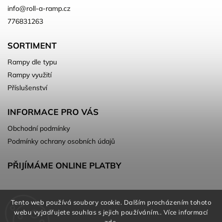
info
@
roll-a-ramp.cz
776831263
SORTIMENT
Rampy dle typu
Rampy využití
Příslušenství
INFORMACE PRO VÁS
Obchodní podmínky
Podmínky ochrany osobních údajů
PŘIJÍMÁME ONLINE PLATBY
Tento web používá soubory cookie. Dalším procházením tohoto
webu vyjadřujete souhlas s jejich používáním.. Více informací