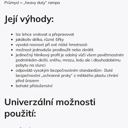
Průmysl = „heavy duty“ rampa
Její výhody:
lze lehce srolovat a přepravovat
jakákoliv délka, různé šířky
vysoká nosnost při své nízké hmotnosti
možnost jednoduše prodloužit nebo zkrátit
jedinečný hliníkový profil je odolný vůči všem povětrnostním
podmínkám-dešti, sněhu, mrazu, ledu ale i dlouhodobému
pobytu na slunci
odpovídá vysokým bezpečnostním standardům- žluté
bezpečnostní „ochranné prvky“ z měkkého plastu chrání
před ůrazem
bohaté příslušenství
Univerzální možnosti
použití: