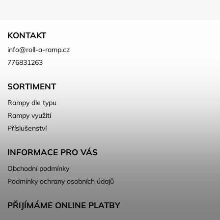
KONTAKT
info
@
roll-a-ramp.cz
776831263
SORTIMENT
Rampy dle typu
Rampy využití
Příslušenství
INFORMACE PRO VÁS
Obchodní podmínky
Podmínky ochrany osobních údajů
PŘIJÍMÁME ONLINE PLATBY